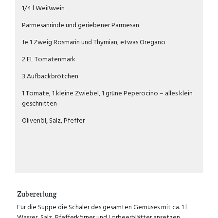
1/4 l Weißwein
Parmesanrinde und geriebener Parmesan
Je 1 Zweig Rosmarin und Thymian, etwas Oregano
2 EL Tomatenmark
3 Aufbackbrötchen
1 Tomate, 1 kleine Zwiebel, 1 grüne Peperocino – alles klein
geschnitten
Olivenöl, Salz, Pfeffer
Zubereitung
Für die Suppe die Schäler des gesamten Gemüses mit ca. 1 l
Wasser, Salz, Pfefferkörner und Lorbeerblätter ansetzen.