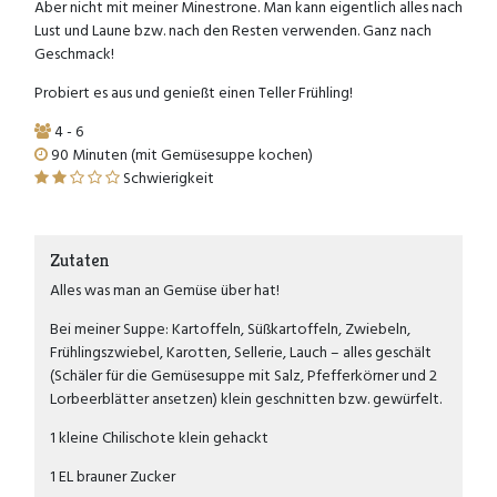
Aber nicht mit meiner Minestrone. Man kann eigentlich alles nach
Lust und Laune bzw. nach den Resten verwenden. Ganz nach
Geschmack!
Probiert es aus und genießt einen Teller Frühling!
4 - 6
90 Minuten (mit Gemüsesuppe kochen)
Schwierigkeit
Zutaten
Alles was man an Gemüse über hat!
Bei meiner Suppe: Kartoffeln, Süßkartoffeln, Zwiebeln,
Frühlingszwiebel, Karotten, Sellerie, Lauch – alles geschält
(Schäler für die Gemüsesuppe mit Salz, Pfefferkörner und 2
Lorbeerblätter ansetzen) klein geschnitten bzw. gewürfelt.
1 kleine Chilischote klein gehackt
1 EL brauner Zucker