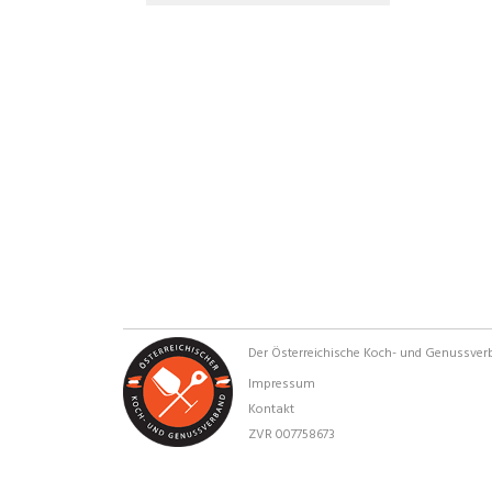
Der Österreichische Koch- und Genussve
Impressum
Kontakt
ZVR 007758673