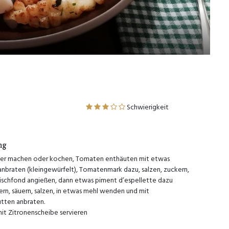
Schwierigkeit
ng
ber machen oder kochen, Tomaten enthäuten mit etwas
nbraten (kleingewürfelt), Tomatenmark dazu, salzen, zuckern,
ischfond angießen, dann etwas piment d’espellette dazu
ern, säuern, salzen, in etwas mehl wenden und mit
tten anbraten.
it Zitronenscheibe servieren