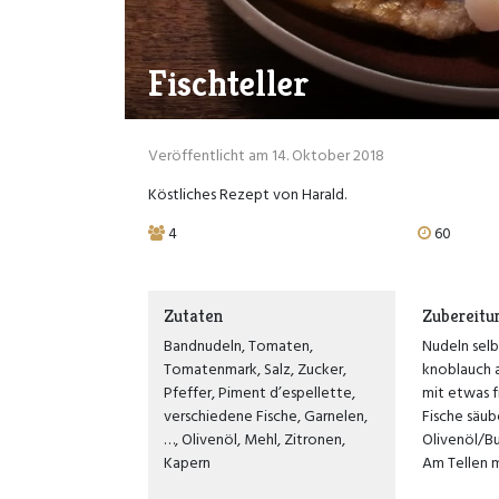
Fischteller
Veröffentlicht am 14. Oktober 2018
Köstliches Rezept von Harald.
4
60
Zutaten
Zubereitu
Bandnudeln, Tomaten,
Nudeln sel
Tomatenmark, Salz, Zucker,
knoblauch a
Pfeffer, Piment d’espellette,
mit etwas f
verschiedene Fische, Garnelen,
Fische säub
…, Olivenöl, Mehl, Zitronen,
Olivenöl/Bu
Kapern
Am Tellen m