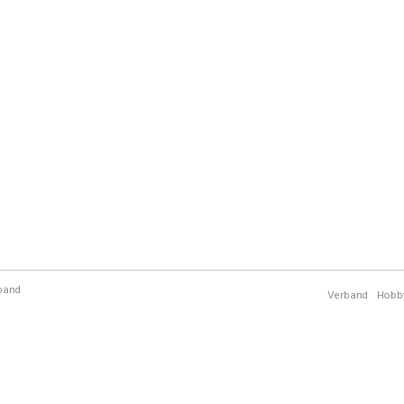
rband
Verband
Hobby