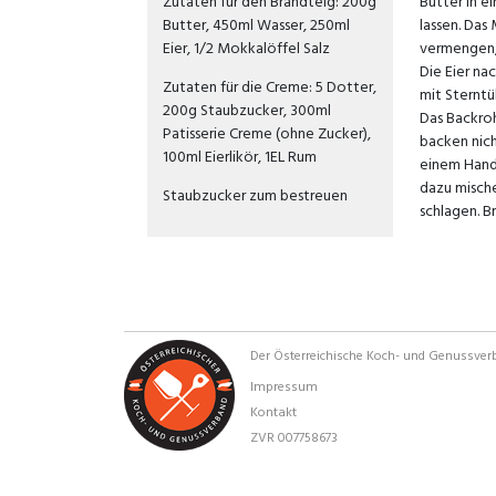
Zutaten für den Brandteig: 200g
Butter in e
Butter, 450ml Wasser, 250ml
lassen. Das
Eier, 1/2 Mokkalöffel Salz
vermengen, 
Die Eier na
Zutaten für die Creme: 5 Dotter,
mit Sterntü
200g Staubzucker, 300ml
Das Backroh
Patisserie Creme (ohne Zucker),
backen nich
100ml Eierlikör, 1EL Rum
einem Handm
dazu mische
Staubzucker zum bestreuen
schlagen. B
Der Österreichische Koch- und Genussve
Impressum
Kontakt
ZVR 007758673