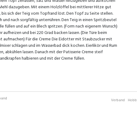
inem Topf zerlassen, Salz und Wasser hinzugeben und aufkochen
 Mehl dazugeben. Mit einem Holzlöffel bei mittlerer Hitze gut
bis sich der Teig vom Topfrand löst. Den Topf zu Seite stellen.
ch und nach sorgfältig unterrühren. Den Teig in einen Spritzbeutel
lle füllen und auf ein Blech spritzen. (Form nach eigenem Wunsch)
r aufheizen und bei 220 Grad backen lassen. (Die Türe beim
t aufmachen) Für die Creme Die Eidotter mit Staubzucker mit
ixer schlagen und im Wasserbad dick kochen. Eierlikör und Rum
n, abkühlen lassen. Danach mit der Patisserie Creme steif
randkrapfen halbieren und mit der Creme füllen.
rband
Verband
Hobby