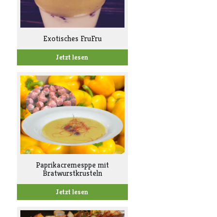
Exotisches FruFru
Jetzt lesen
Paprikacremesppe mit
Bratwurstkrusteln
Jetzt lesen