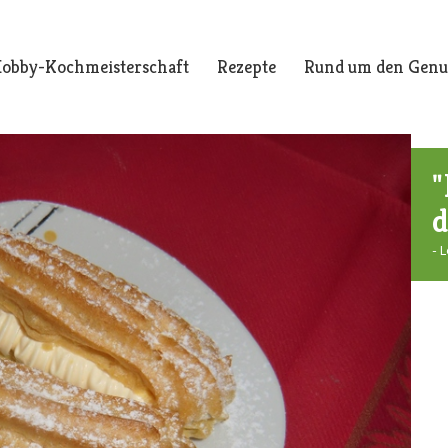
obby-Kochmeisterschaft
Rezepte
Rund um den Genu
"
d
- 