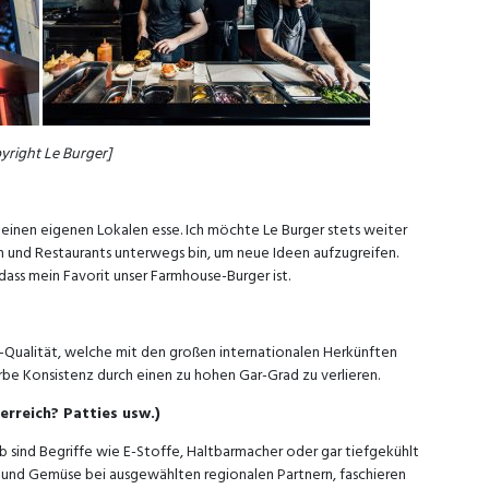
yright Le Burger]
n meinen eigenen Lokalen esse. Ich möchte Le Burger stets weiter
 und Restaurants unterwegs bin, um neue Ideen aufzugreifen.
ass mein Favorit unser Farmhouse-Burger ist.
ch-Qualität, welche mit den großen internationalen Herkünften
rbe Konsistenz durch einen zu hohen Gar-Grad zu verlieren.
erreich? Patties usw.)
sind Begriffe wie E-Stoffe, Haltbarmacher oder gar tiefgekühlt
 und Gemüse bei ausgewählten regionalen Partnern, faschieren