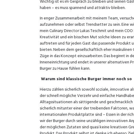
Wichtig ist es im Gespräch zu bleiben und seinen Gäs
haben – es muss spannend und attraktiv bleiben.
In enger Zusammenarbeit mit meinem Team, versuche i
aufzunehmen oder selbst Trendsetter zu sein. Eine w
mein Culinary Director Lukas Teschmit und mein COO Da
Kreativität und ein bisschen Mut solche Ideen zu er
auftreten und für jeden Gast das passende Produkt 
bieten. Neben dem gesellschaftlich eher maskulinen
Züge in das Konzept einzuarbeiten. Das beginnt in 
Inneneinrichtung und endet in unserer alternativen Prod
Burger zu Hause fühlen kann.
Warum sind klassische Burger immer noch so 
Hierzu zählen sicherlich sowohl soziale, innovative al
der schnell mögliche Verzehr und einfache Handhabe 
Alltagssituationen als sättigende und geschmacklich at
sicherlich mitunter einer der treibenden Faktoren, wa
internationalen Produktplatte sind – Essen in der r
wir der Burger durch seine unzähligen innovativen An
der möglichen Zutaten sind quasi keine kreativen Gre
Produkt. Das Produkt selbst ist denke ich ebenso Ziel