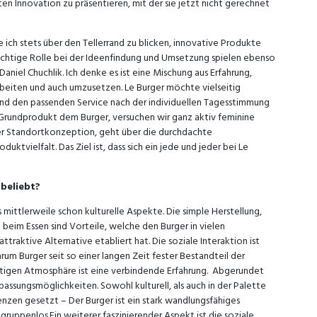
ten Innovation zu präsentieren, mit der sie jetzt nicht gerechnet
ch stets über den Tellerrand zu blicken, innovative Produkte
ichtige Rolle bei der Ideenfindung und Umsetzung spielen ebenso
niel Chuchlik. Ich denke es ist eine Mischung aus Erfahrung,
arbeiten und auch umzusetzen. Le Burger möchte vielseitig
und den passenden Service nach der individuellen Tagesstimmung
 Grundprodukt dem Burger, versuchen wir ganz aktiv feminine
der Standortkonzeption, geht über die durchdachte
uktvielfalt. Das Ziel ist, dass sich ein jede und jeder bei Le
beliebt?
s mittlerweile schon kulturelle Aspekte. Die simple Herstellung,
beim Essen sind Vorteile, welche den Burger in vielen
traktive Alternative etabliert hat. Die soziale Interaktion ist
rum Burger seit so einer langen Zeit fester Bestandteil der
ichtigen Atmosphäre ist eine verbindende Erfahrung. Abgerundet
passungsmöglichkeiten. Sowohl kulturell, als auch in der Palette
nzen gesetzt – Der Burger ist ein stark wandlungsfähiges
gruppenlos.Ein weiterer faszinierender Aspekt ist die soziale