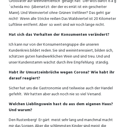
Großvater auf weinviertlerisch gesagt hat: Der wos darot is a g
´scheida mo (übersetzt: der der es errät ist ein gescheiter
Mann). Und Weinviertel ohne Grünen Veltliner? Das geht gar
nicht! Wenn alle Stricke reißen Das Waldviertel ist 20 Kilometer
Luftlinie entfernt. Aber so weit sind wir noch lange nicht.
Hat sich das Verhalten der Konsumenten verändert?
Ich kann nur von der Konsumentengruppe die unseren
Kundenkreis bildet reden. Sie sind weininteressiert, bilden sich,
schätzen guten handwerklichen Wein und sind treu. Und und
unser Kundenstamm wächst durch ihre Empfehlung ständig.
Habt ihr Umsatzeinbrüche wegen Corona? Wie habt ihr
darauf reagiert?
Sicher hat uns die Gastronomie und teilweise auch der Handel
gefehlt. Wir hatten aber auch noch nie so viel Versand.
Welchen Lieblingswein hast du aus dem eigenen Haus?
Und warum?
Den Rustenberg! Er gärt meist sehr lang und manchmal macht
mir das Sorgen. Aber die schlimmsten Kinder sind meist die