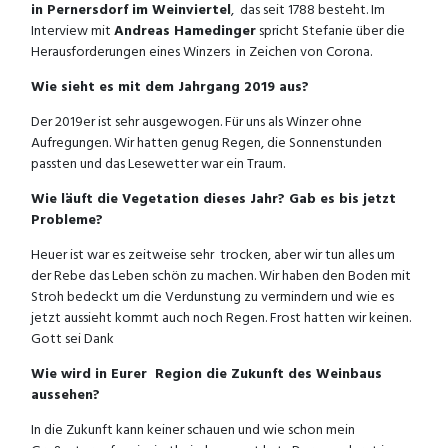
in Pernersdorf im Weinviertel
, das seit 1788 besteht. Im
Interview mit
Andreas Hamedinger
spricht Stefanie über die
Herausforderungen eines Winzers in Zeichen von Corona.
Wie sieht es mit dem Jahrgang 2019 aus?
Der 2019er ist sehr ausgewogen. Für uns als Winzer ohne
Aufregungen. Wir hatten genug Regen, die Sonnenstunden
passten und das Lesewetter war ein Traum.
Wie läuft die Vegetation dieses Jahr? Gab es bis jetzt
Probleme?
Heuer ist war es zeitweise sehr trocken, aber wir tun alles um
der Rebe das Leben schön zu machen. Wir haben den Boden mit
Stroh bedeckt um die Verdunstung zu vermindern und wie es
jetzt aussieht kommt auch noch Regen. Frost hatten wir keinen.
Gott sei Dank
Wie wird in Eurer Region die Zukunft des Weinbaus
aussehen?
In die Zukunft kann keiner schauen und wie schon mein