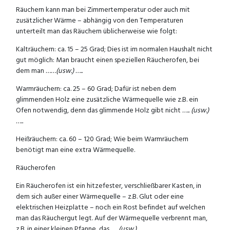
Räuchern kann man bei Zimmertemperatur oder auch mit
zusätzlicher Wärme – abhängig von den Temperaturen
unterteilt man das Räuchern üblicherweise wie folgt:
Kalträuchern: ca. 15 – 25 Grad; Dies ist im normalen Haushalt nicht
gut möglich: Man braucht einen speziellen Räucherofen, bei
dem man
……(usw.) …..
Warmräuchern: ca. 25 – 60 Grad; Dafür ist neben dem
glimmenden Holz eine zusätzliche Wärmequelle wie z.B. ein
Ofen notwendig, denn das glimmende Holz gibt nicht
….. (usw.)
…..
Heißräuchern: ca. 60 – 120 Grad; Wie beim Warmräuchern
benötigt man eine extra Wärmequelle.
Räucherofen
Ein Räucherofen ist ein hitzefester, verschließbarer Kasten, in
dem sich außer einer Wärmequelle – z.B. Glut oder eine
elektrischen Heizplatte – noch ein Rost befindet auf welchen
man das Räuchergut legt. Auf der Wärmequelle verbrennt man,
z.B. in einer kleinen Pfanne, das
…. (usw.) …..