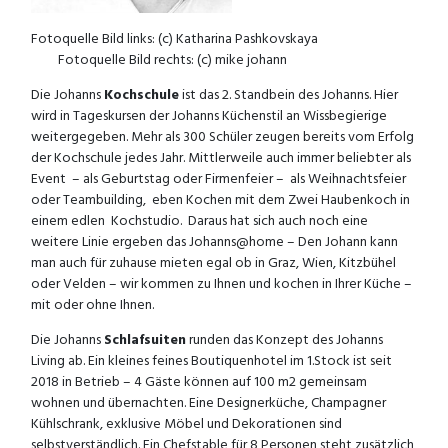
Fotoquelle Bild links: (c) Katharina Pashkovskaya
Fotoquelle Bild rechts: (c) mike johann
Die Johanns
Kochschule
ist das 2. Standbein des Johanns. Hier
wird in Tageskursen der Johanns Küchenstil an Wissbegierige
weitergegeben. Mehr als 300 Schüler zeugen bereits vom Erfolg
der Kochschule jedes Jahr. Mittlerweile auch immer beliebter als
Event – als Geburtstag oder Firmenfeier – als Weihnachtsfeier
oder Teambuilding, eben Kochen mit dem Zwei Haubenkoch in
einem edlen Kochstudio. Daraus hat sich auch noch eine
weitere Linie ergeben das Johanns@home – Den Johann kann
man auch für zuhause mieten egal ob in Graz, Wien, Kitzbühel
oder Velden – wir kommen zu Ihnen und kochen in Ihrer Küche –
mit oder ohne Ihnen.
Die Johanns
Schlafsuiten
runden das Konzept des Johanns
Living ab. Ein kleines feines Boutiquenhotel im 1.Stock ist seit
2018 in Betrieb – 4 Gäste können auf 100 m2 gemeinsam
wohnen und übernachten. Eine Designerküche, Champagner
Kühlschrank, exklusive Möbel und Dekorationen sind
selbstverständlich. Ein Chefstable für 8 Personen steht zusätzlich