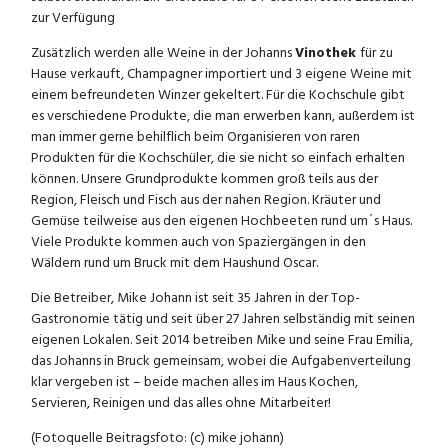
zur Verfügung
Zusätzlich werden alle Weine in der Johanns
Vinothek
für zu
Hause verkauft, Champagner importiert und 3 eigene Weine mit
einem befreundeten Winzer gekeltert. Für die Kochschule gibt
es verschiedene Produkte, die man erwerben kann, außerdem ist
man immer gerne behilflich beim Organisieren von raren
Produkten für die Kochschüler, die sie nicht so einfach erhalten
können. Unsere Grundprodukte kommen groß teils aus der
Region, Fleisch und Fisch aus der nahen Region. Kräuter und
Gemüse teilweise aus den eigenen Hochbeeten rund um´s Haus.
Viele Produkte kommen auch von Spaziergängen in den
Wäldern rund um Bruck mit dem Haushund Oscar.
Die Betreiber, Mike Johann ist seit 35 Jahren in der Top-
Gastronomie tätig und seit über 27 Jahren selbständig mit seinen
eigenen Lokalen. Seit 2014 betreiben Mike und seine Frau Emilia,
das Johanns in Bruck gemeinsam, wobei die Aufgabenverteilung
klar vergeben ist – beide machen alles im Haus Kochen,
Servieren, Reinigen und das alles ohne Mitarbeiter!
(Fotoquelle Beitragsfoto: (c) mike johann)