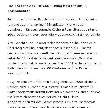
Das Konzept des JOHANNS Living besteht aus 3
Komponenten.
Erstens das
Johanns Esszimmer
– ein exklusives Restaurant –
fein und edel mit maximal 16 Sitzplätzen. Hier wird auf
gehobenem Niveau, regionale Küche in Reinkultur gepaart mit
Edelprodukten kreiert, eben die Moderne JOHANNS Küchenlinie.
Alte Gerichte und Klassiker in der Moderne der heutigen Zeit.
Der Erfolg gibt uns Recht, denn nach nun mehr als 13 Jahren
rangiert das Johanns in sämtlichen Gourmetführern immer noch
unter den 10 besten Restaurants der Steiermark. Wein ist ein
großes Thema mittlerweile liegen über 3000 Flaschen im Johanns
Keller die sich mit mehr als 500 Positionen auf der Karte
wiederspiegeln.
Ausgezeichnet mit 2 Hauben durchgehend seit 2008, aktuell 2
Hauben 2019, 3 Kronen im A la carte, 3 Gabeln im Falstaff 93
Platz 5 Steiermark und mit Herz und Weinwirt des Jahres von Wo
isst Östereich kommt auch der Wein nicht zu kurz.
Kooperationen mit den Geniesserhotels & Restaurants sowie
dem Kulinarium Steiermark. Jährliche Popups in Velden, am