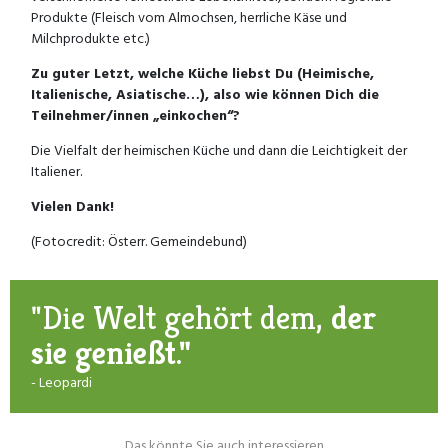
Produkte (Fleisch vom Almochsen, herrliche Käse und
Milchprodukte etc.)
Zu guter Letzt, welche Küche liebst Du (Heimische,
Italienische, Asiatische…), also wie können Dich die
Teilnehmer/innen „einkochen“?
Die Vielfalt der heimischen Küche und dann die Leichtigkeit der
Italiener.
Vielen Dank!
(Fotocredit: Österr. Gemeindebund)
"Die Welt gehört dem,
der
sie genießt."
- Leopardi
Das könnte Sie auch interessieren