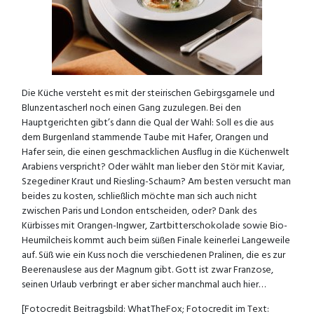
Die Küche versteht es mit der steirischen Gebirgsgarnele und
Blunzentascherl noch einen Gang zuzulegen. Bei den
Hauptgerichten gibt’s dann die Qual der Wahl: Soll es die aus
dem Burgenland stammende Taube mit Hafer, Orangen und
Hafer sein, die einen geschmacklichen Ausflug in die Küchenwelt
Arabiens verspricht? Oder wählt man lieber den Stör mit Kaviar,
Szegediner Kraut und Riesling-Schaum? Am besten versucht man
beides zu kosten, schließlich möchte man sich auch nicht
zwischen Paris und London entscheiden, oder? Dank des
Kürbisses mit Orangen-Ingwer, Zartbitterschokolade sowie Bio-
Heumilcheis kommt auch beim süßen Finale keinerlei Langeweile
auf. Süß wie ein Kuss noch die verschiedenen Pralinen, die es zur
Beerenauslese aus der Magnum gibt. Gott ist zwar Franzose,
seinen Urlaub verbringt er aber sicher manchmal auch hier…
[Fotocredit Beitragsbild: WhatTheFox; Fotocredit im Text: