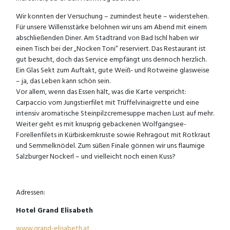
Wir konnten der Versuchung – zumindest heute – widerstehen.
Für unsere Willensstärke belohnen wir uns am Abend mit einem
abschließenden Diner. Am Stadtrand von Bad Ischl haben wir
einen Tisch bei der „Nocken Toni“ reserviert. Das Restaurant ist
gut besucht, doch das Service empfängt uns dennoch herzlich.
Ein Glas Sekt zum Auftakt, gute Weiß- und Rotweine glasweise
– ja, das Leben kann schön sein.
Vor allem, wenn das Essen hält, was die Karte verspricht:
Carpaccio vom Jungstierfilet mit Trüffelvinaigrette und eine
intensiv aromatische Steinpilzcremesuppe machen Lust auf mehr.
Weiter geht es mit knusprig gebackenen Wolfgangsee-
Forellenfilets in Kürbiskernkruste sowie Rehragout mit Rotkraut
und Semmelknödel. Zum süßen Finale gönnen wir uns flaumige
Salzburger Nockerl – und vielleicht noch einen Kuss?
Adressen:
Hotel Grand Elisabeth
www.grand-elisabeth.at