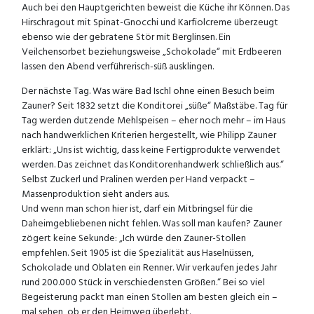
Auch bei den Hauptgerichten beweist die Küche ihr Können. Das
Hirschragout mit Spinat-Gnocchi und Karfiolcreme überzeugt
ebenso wie der gebratene Stör mit Berglinsen. Ein
Veilchensorbet beziehungsweise „Schokolade“ mit Erdbeeren
lassen den Abend verführerisch-süß ausklingen.
Der nächste Tag. Was wäre Bad Ischl ohne einen Besuch beim
Zauner? Seit 1832 setzt die Konditorei „süße“ Maßstäbe. Tag für
Tag werden dutzende Mehlspeisen – eher noch mehr – im Haus
nach handwerklichen Kriterien hergestellt, wie Philipp Zauner
erklärt: „Uns ist wichtig, dass keine Fertigprodukte verwendet
werden. Das zeichnet das Konditorenhandwerk schließlich aus.“
Selbst Zuckerl und Pralinen werden per Hand verpackt –
Massenproduktion sieht anders aus.
Und wenn man schon hier ist, darf ein Mitbringsel für die
Daheimgebliebenen nicht fehlen. Was soll man kaufen? Zauner
zögert keine Sekunde: „Ich würde den Zauner-Stollen
empfehlen. Seit 1905 ist die Spezialität aus Haselnüssen,
Schokolade und Oblaten ein Renner. Wir verkaufen jedes Jahr
rund 200.000 Stück in verschiedensten Größen.“ Bei so viel
Begeisterung packt man einen Stollen am besten gleich ein –
mal sehen, ob er den Heimweg überlebt.