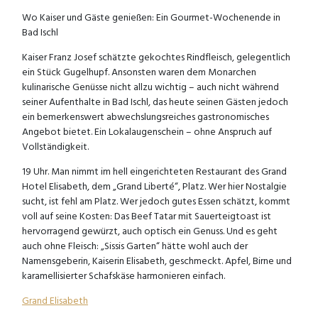
Wo Kaiser und Gäste genießen: Ein Gourmet-Wochenende in
Bad Ischl
Kaiser Franz Josef schätzte gekochtes Rindfleisch, gelegentlich
ein Stück Gugelhupf. Ansonsten waren dem Monarchen
kulinarische Genüsse nicht allzu wichtig – auch nicht während
seiner Aufenthalte in Bad Ischl, das heute seinen Gästen jedoch
ein bemerkenswert abwechslungsreiches gastronomisches
Angebot bietet. Ein Lokalaugenschein – ohne Anspruch auf
Vollständigkeit.
19 Uhr. Man nimmt im hell eingerichteten Restaurant des Grand
Hotel Elisabeth, dem „Grand Liberté“, Platz. Wer hier Nostalgie
sucht, ist fehl am Platz. Wer jedoch gutes Essen schätzt, kommt
voll auf seine Kosten: Das Beef Tatar mit Sauerteigtoast ist
hervorragend gewürzt, auch optisch ein Genuss. Und es geht
auch ohne Fleisch: „Sissis Garten“ hätte wohl auch der
Namensgeberin, Kaiserin Elisabeth, geschmeckt. Apfel, Birne und
karamellisierter Schafskäse harmonieren einfach.
Grand Elisabeth