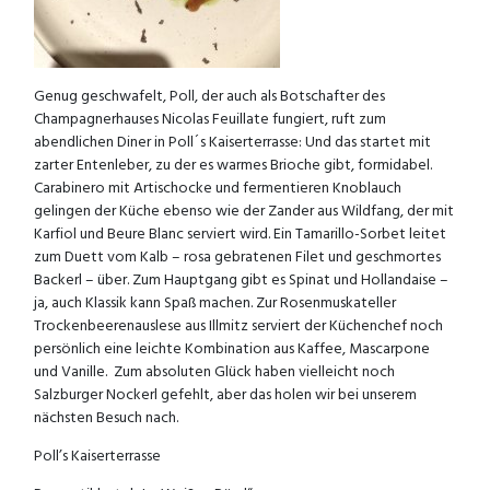
Genug geschwafelt, Poll, der auch als Botschafter des
Champagnerhauses Nicolas Feuillate fungiert, ruft zum
abendlichen Diner in Poll´s Kaiserterrasse: Und das startet mit
zarter Entenleber, zu der es warmes Brioche gibt, formidabel.
Carabinero mit Artischocke und fermentieren Knoblauch
gelingen der Küche ebenso wie der Zander aus Wildfang, der mit
Karfiol und Beure Blanc serviert wird. Ein Tamarillo-Sorbet leitet
zum Duett vom Kalb – rosa gebratenen Filet und geschmortes
Backerl – über. Zum Hauptgang gibt es Spinat und Hollandaise –
ja, auch Klassik kann Spaß machen. Zur Rosenmuskateller
Trockenbeerenauslese aus Illmitz serviert der Küchenchef noch
persönlich eine leichte Kombination aus Kaffee, Mascarpone
und Vanille. Zum absoluten Glück haben vielleicht noch
Salzburger Nockerl gefehlt, aber das holen wir bei unserem
nächsten Besuch nach.
Poll’s Kaiserterrasse