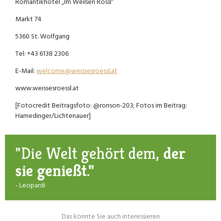
Romantikhotel „Im Weißen Rössl“
Markt 74
5360 St. Wolfgang
Tel: +43 6138 2306
E-Mail:
welcome@weissesroessl.at
www.weissesroessl.at
[Fotocredit Beitragsfoto: @ronson-203; Fotos im Beitrag:
Hamedinger/Lichtenauer]
"Die Welt gehört dem,
der
sie genießt."
- Leopardi
Das könnte Sie auch interessieren