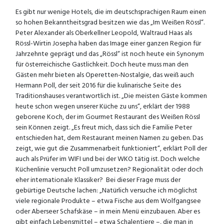
Es gibt nur wenige Hotels, die im deutschsprachigen Raum einen
so hohen Bekanntheitsgrad besitzen wie das „Im Weißen Rössl“.
Peter Alexander als Oberkellner Leopold, Waltraud Haas als
Rössl-Wirtin Josepha haben das Image einer ganzen Region für
Jahrzehnte geprägt und das „Rössl“ ist noch heute ein Synonym
für österreichische Gastlichkeit. Doch heute muss man den
Gästen mehr bieten als Operetten-Nostalgie, das weiß auch
Hermann Poll, der seit 2016 für die kulinarische Seite des
Traditionshauses verantwortlich ist. „Die meisten Gäste kommen
heute schon wegen unserer Küche zu uns“, erklärt der 1988
geborene Koch, der im Gourmet Restaurant des Weißen Rössl
sein Können zeigt. „Es freut mich, dass sich die Familie Peter
entschieden hat, dem Restaurant meinen Namen zu geben. Das
zeigt, wie gut die Zusammenarbeit funktioniert“, erklärt Poll der
auch als Prüfer im WIFI und bei der WKO tätig ist. Doch welche
Küchenlinie versucht Poll umzusetzen? Regionalität oder doch
eher internationale Klassiker? Bei dieser Frage muss der
gebürtige Deutsche lachen: „Natürlich versuche ich möglichst
viele regionale Produkte – etwa Fische aus dem Wolfgangsee
oder Aberseer Schafskäse – in mein Menü einzubauen. Aber es
gibt einfach Lebensmittel – etwa Schalentiere –, die man in