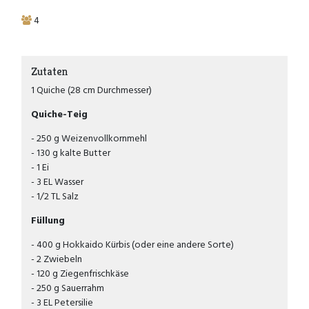
4
Zutaten
1 Quiche (28 cm Durchmesser)
Quiche-Teig
250 g Weizenvollkornmehl
130 g kalte Butter
1 Ei
3 EL Wasser
1/2 TL Salz
Füllung
400 g Hokkaido Kürbis (oder eine andere Sorte)
2 Zwiebeln
120 g Ziegenfrischkäse
250 g Sauerrahm
3 EL Petersilie