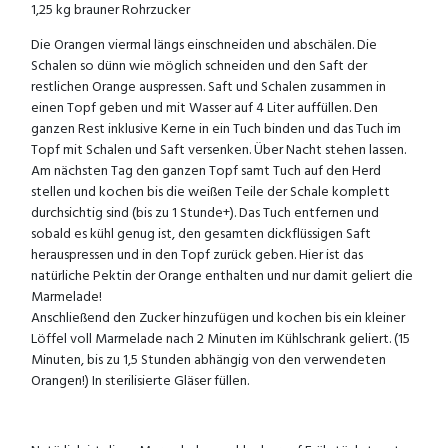
1,25 kg brauner Rohrzucker
Die Orangen viermal längs einschneiden und abschälen. Die
Schalen so dünn wie möglich schneiden und den Saft der
restlichen Orange auspressen. Saft und Schalen zusammen in
einen Topf geben und mit Wasser auf 4 Liter auffüllen. Den
ganzen Rest inklusive Kerne in ein Tuch binden und das Tuch im
Topf mit Schalen und Saft versenken. Über Nacht stehen lassen.
Am nächsten Tag den ganzen Topf samt Tuch auf den Herd
stellen und kochen bis die weißen Teile der Schale komplett
durchsichtig sind (bis zu 1 Stunde+). Das Tuch entfernen und
sobald es kühl genug ist, den gesamten dickflüssigen Saft
herauspressen und in den Topf zurück geben. Hier ist das
natürliche Pektin der Orange enthalten und nur damit geliert die
Marmelade!
Anschließend den Zucker hinzufügen und kochen bis ein kleiner
Löffel voll Marmelade nach 2 Minuten im Kühlschrank geliert. (15
Minuten, bis zu 1,5 Stunden abhängig von den verwendeten
Orangen!) In sterilisierte Gläser füllen.