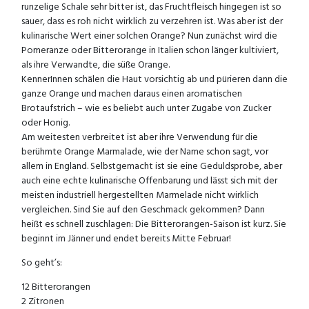
runzelige Schale sehr bitter ist, das Fruchtfleisch hingegen ist so
sauer, dass es roh nicht wirklich zu verzehren ist. Was aber ist der
kulinarische Wert einer solchen Orange? Nun zunächst wird die
Pomeranze oder Bitterorange in Italien schon länger kultiviert,
als ihre Verwandte, die süße Orange.
KennerInnen schälen die Haut vorsichtig ab und pürieren dann die
ganze Orange und machen daraus einen aromatischen
Brotaufstrich – wie es beliebt auch unter Zugabe von Zucker
oder Honig.
Am weitesten verbreitet ist aber ihre Verwendung für die
berühmte Orange Marmalade, wie der Name schon sagt, vor
allem in England. Selbstgemacht ist sie eine Geduldsprobe, aber
auch eine echte kulinarische Offenbarung und lässt sich mit der
meisten industriell hergestellten Marmelade nicht wirklich
vergleichen. Sind Sie auf den Geschmack gekommen? Dann
heißt es schnell zuschlagen: Die Bitterorangen-Saison ist kurz. Sie
beginnt im Jänner und endet bereits Mitte Februar!
So geht’s:
12 Bitterorangen
2 Zitronen