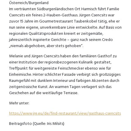
Österreich/Burgenland
Im verträumten Südburgenländischen Ort Harmisch führt Familie
Csencsits ein feines 2-Hauben-Gasthaus. Jürgen Csencsits war
zuvor 15 Jahre im Gourmetrestaurant Taubenkobel tätig, ehe er
nun seine eigene, unverkennbare Linie entwickelte. Auf Basis von
regionalen Qualitätsprodukten kreiert er zeitgemäße,
jahreszeitlich inspirierte Gerichte – ganz nach seinem Credo
„niemals abgehoben, aber stets gehoben“.
Melanie und Jürgen Csencsits haben den familiären Gasthof zu
einer Institution der regionsbezogenen Kulinarik gestaltet,
Treffpunkt für weitgereiste Feinschmecker ebenso wie für
Einheimische. Hinter schlichter Fassade verbirgt sich großzügiges
Raumgefühl mit dunklem Interieur und farbigen Akzenten durch
zeitgenössische Kunst. An warmen Tagen verlagert sich das
Geschehen auf die weitläufige Terrasse.
Mehr unter:
https://www.jre.eu/de/find-restaurant/view/gasthaus-csencsits
Beitragsfoto (Quelle: Iris Milsits)