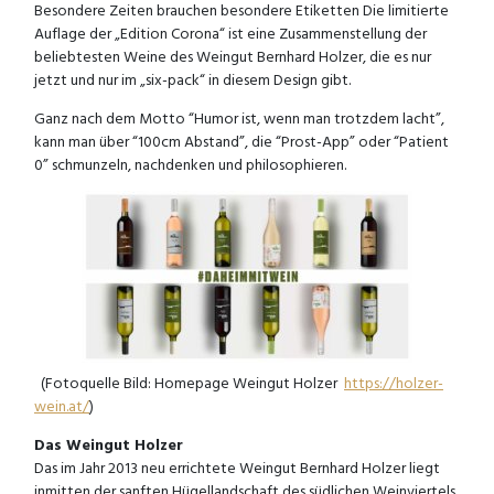
Besondere Zeiten brauchen besondere Etiketten Die limitierte
Auflage der „Edition Corona“ ist eine Zusammenstellung der
beliebtesten Weine des Weingut Bernhard Holzer, die es nur
jetzt und nur im „six-pack“ in diesem Design gibt.
Ganz nach dem Motto “Humor ist, wenn man trotzdem lacht”,
kann man über “100cm Abstand”, die “Prost-App” oder “Patient
0” schmunzeln, nachdenken und philosophieren.
(Fotoquelle Bild: Homepage Weingut Holzer
https://holzer-
wein.at/
)
Das Weingut Holzer
Das im Jahr 2013 neu errichtete Weingut Bernhard Holzer liegt
inmitten der sanften Hügellandschaft des südlichen Weinviertels