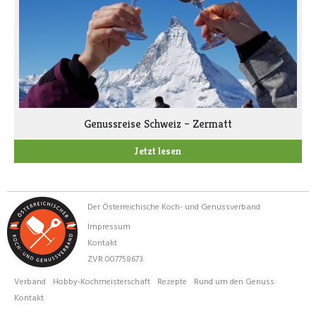
Genussreise Schweiz – Zermatt
Jetzt lesen
Der Österreichische Koch- und Genussverband
Impressum
Kontakt
ZVR 007758673
Verband
Hobby-Kochmeisterschaft
Rezepte
Rund um den Genuss
Kontakt