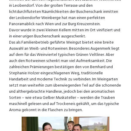
in Leobendorf. Von der großen Terrasse und den
lichtdurchfluteten Räumlichkeiten der Buschenschank inmitten
der Leobendorfer Weinberge hat man einen perfekten
Panoramablick nach Wien und zur Burg Kreuzenstein.
Davor wurde in zwei kleinen Kellern mitten im Ort vinifiziert und
in einer urigen Buschenschank ausgeschenkt.
Das als Familienbetrieb geführte Weingut bietet eine breite
Auswahl an Weiß- und Rotweinen. Besonderes Augenmerk liegt
auf dem für das Weinviertel typischen Grünen Veltliner. Aber
auch den Rotweinen schenkt man viel Aufmerksamkeit. Die
zahlreichen Prämierungen bestätigen den von Bernhard und
Stephanie Holzer eingeschlagenen Weg, traditionelle
Handarbeit und moderne Technik zu verbinden. Im Weingarten
setzt man weiterhin zum überwiegenden Teil auf die schonende
und althergebrachte Handlese, jedoch bei den aromatischen
Sorten – wie etwa Gelber Muskateller – werden die Trauben
maschinell gelesen und auf Trockeneis gekühlt, um das typische
Aroma gekonnt in die Flaschen zu bringen.