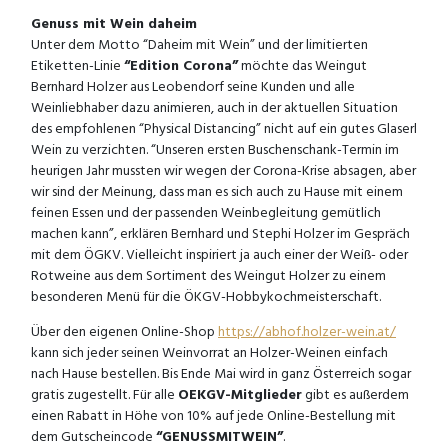
Genuss mit Wein daheim
Unter dem Motto “Daheim mit Wein” und der limitierten
Etiketten-Linie
“Edition Corona”
möchte das Weingut
Bernhard Holzer aus Leobendorf seine Kunden und alle
Weinliebhaber dazu animieren, auch in der aktuellen Situation
des empfohlenen “Physical Distancing” nicht auf ein gutes Glaserl
Wein zu verzichten. “Unseren ersten Buschenschank-Termin im
heurigen Jahr mussten wir wegen der Corona-Krise absagen, aber
wir sind der Meinung, dass man es sich auch zu Hause mit einem
feinen Essen und der passenden Weinbegleitung gemütlich
machen kann”, erklären Bernhard und Stephi Holzer im Gespräch
mit dem ÖGKV. Vielleicht inspiriert ja auch einer der Weiß- oder
Rotweine aus dem Sortiment des Weingut Holzer zu einem
besonderen Menü für die ÖKGV-Hobbykochmeisterschaft.
Über den eigenen Online-Shop
https://abhof.holzer-wein.at/
kann sich jeder seinen Weinvorrat an Holzer-Weinen einfach
nach Hause bestellen. Bis Ende Mai wird in ganz Österreich sogar
gratis zugestellt. Für alle
OEKGV-Mitglieder
gibt es außerdem
einen Rabatt in Höhe von 10% auf jede Online-Bestellung mit
dem Gutscheincode
“GENUSSMITWEIN”
.