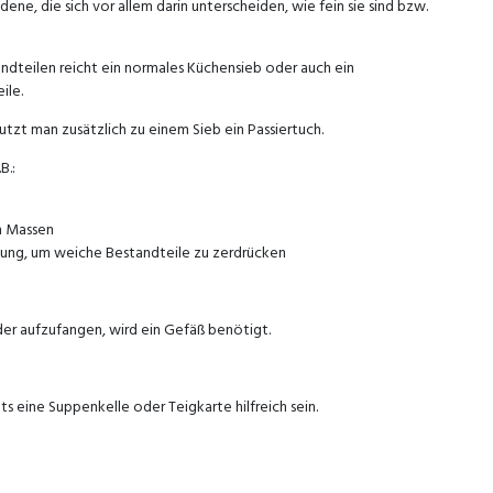
dene, die sich vor allem darin unterscheiden, wie fein sie sind bzw.
andteilen reicht ein normales Küchensieb oder auch ein
ile.
utzt man zusätzlich zu einem Sieb ein Passiertuch.
B.:
n Massen
tung, um weiche Bestandteile zu zerdrücken
er aufzufangen, wird ein Gefäß benötigt.
 eine Suppenkelle oder Teigkarte hilfreich sein.