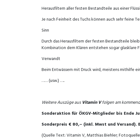
Herausfiltern aller festen Bestandteile aus einer Flüssi
Je nach Feinheit des Tuchs können auch sehr feine Te
Sinn
Durch das Herausfiltern der festen Bestandteile bleibt 
Kombination dem Klären entstehen sogar glasklare Fl
Verwandt
Beim Entwässern mit Druck wird, meistens mithilfe ein
…… (usw.) …..
Weitere Auszüge aus
Vitamin V
folgen am kommenden
Sonderaktion für ÖKGV-Mitglieder
bis Ende Ju
Sonderpreis € 80,– (inkl. Mwst und Versand).
(Quelle Text: Vitamin V, Matthias Biehler; Fotoquel