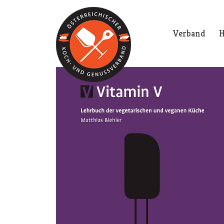
Verband
H