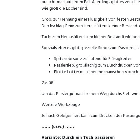
braucht man auf jeden Fall. Allerdings gibt es verschie
wie groß die Löcher sind.
Grob: zur Trennung einer Flüssigkeit von festen Best
Durchschlag. Fein: zum Herausfiltern kleiner Bestandte
Tuch: zum Herausfiltern sehr kleiner Bestandteile ben
Spezialsiebe: es gibt spezielle Siebe zum Passieren, z.
Spitzsieb: spitz zulaufend für Flüssigkeiten
Passiersieb: großflächig zum Durchdrücken vo
Flotte Lotte: mit einer mechanischen Vorrich
Gefäß
Um das Passiergut nach seinem Weg durchs Sieb wied
Weitere Werkzeuge
Je nach Gelegenheit kann zum Drücken des Passierguts
…… (usw.) ……
Variante: Durch ein Tuch passieren