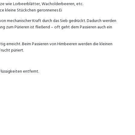
rze wie Lorbeerblätter, Wacholderbeeren, etc.
ce kleine Stückchen geronnenes Ei
von mechanischer Kraft durch das Sieb gedrückt. Dadurch werden
gang zum Pürieren ist fließend – oft geht dem Passieren auch ein
tig erreicht. Beim Passieren von Himbeeren werden die kleinen
rucht püriert.
üssigkeiten entfernt.